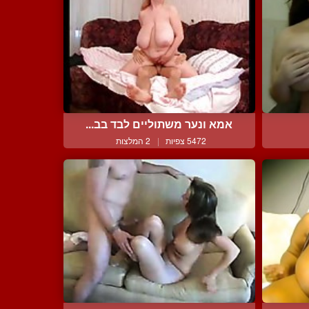
אמא ונער משתוליים לבד בב...
5472 צפיות
|
2 המלצות