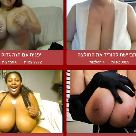
ביישת להוריד את החולצה
יפנית עם חזה גדול
3929 צפיות
|
4 המלצות
2972 צפיות
|
0 המלצות