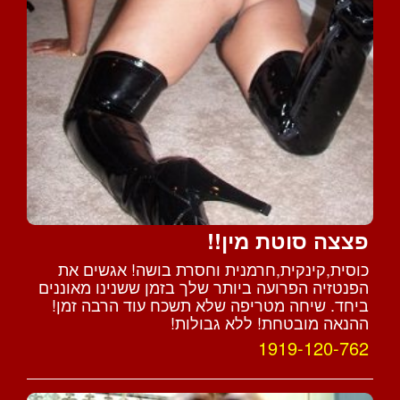
פצצה סוטת מין!!
כוסית,קינקית,חרמנית וחסרת בושה! אגשים את
הפנטזיה הפרועה ביותר שלך בזמן ששנינו מאוננים
ביחד. שיחה מטריפה שלא תשכח עוד הרבה זמן!
ההנאה מובטחת! ללא גבולות!
1919-120-762