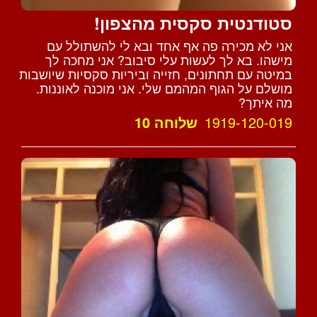
סטודנטית סקסית מהצפון!
אני לא מכירה פה אף אחד ובא לי להשתולל עם
מישהו. בא לך לעשות עלי סיבוב? אני מחכה לך
במיטה עם תחתונים, חזייה וביריות סקסיות שיושבות
מושלם על הגוף המהמם שלי. אני מוכנה לאוננות.
מה איתך?
1919-120-019
שלוחה 10