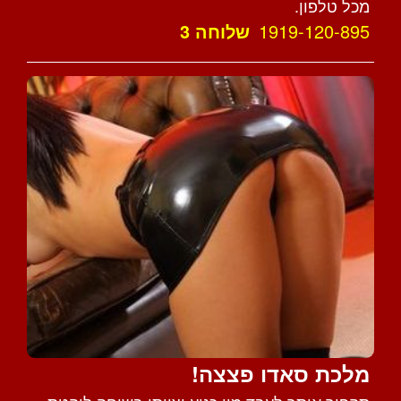
מכל טלפון.
1919-120-895
שלוחה 3
מלכת סאדו פצצה!