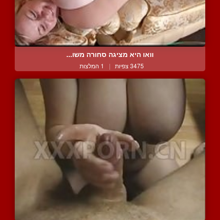
וואו היא מציגה סחורה משו...
3475 צפיות
|
1 המלצות