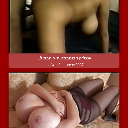
אנגליק הבומבסטית אוהבת ל...
3937 צפיות
|
3 המלצות