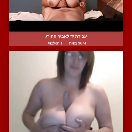
עבודת יד לאביה החורג
3674 צפיות
|
1 המלצות