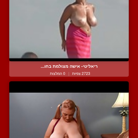
ריאליטי- אישה מצולמת בחו...
2723 צפיות
|
0 המלצות