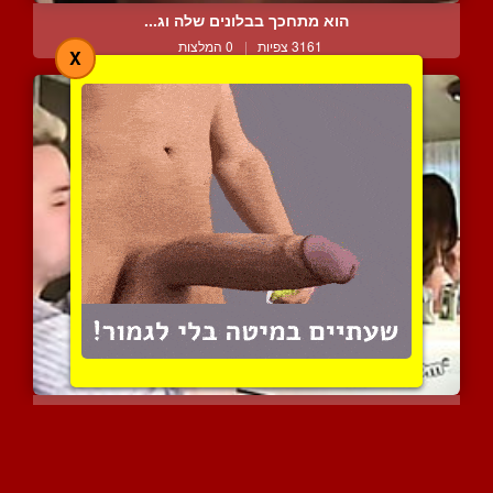
הוא מתחכך בבלונים שלה וג...
3161 צפיות
|
0 המלצות
X
משחקי ציצים משובחים ומאו...
5155 צפיות
|
7 המלצות