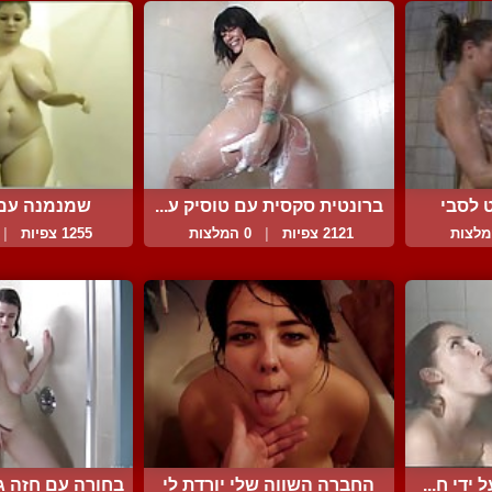
 לסבי
ברונטית סקסית עם טוסיק ע...
שמנמנה עם 
2121 צפיות
|
0 המלצות
1255 צפיות
|
ידי ח...
החברה השווה שלי יורדת לי
בחורה עם חזה גד