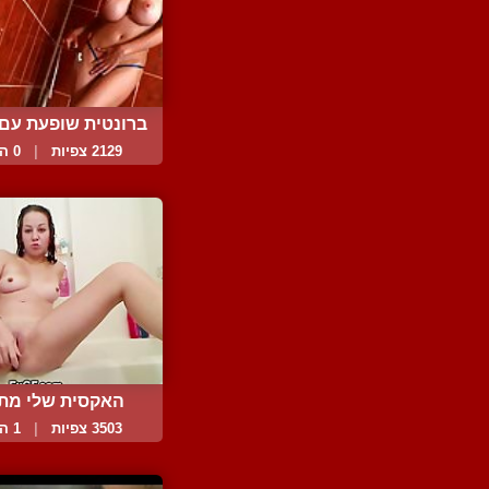
ברונטית שופעת עם בי
2129 צפיות
|
0 המלצות
האקסית שלי מת
ומאוננ...
3503 צפיות
|
1 המלצות