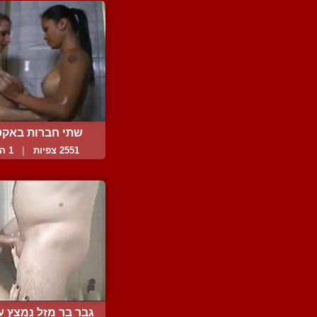
שתי חברות באקט
מאוד...
2551 צפיות
|
1 המלצות
גבר בר מזל נמצץ על 