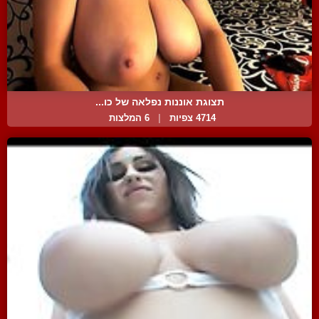
תצוגת אוננות נפלאה של כו...
4714 צפיות
|
6 המלצות