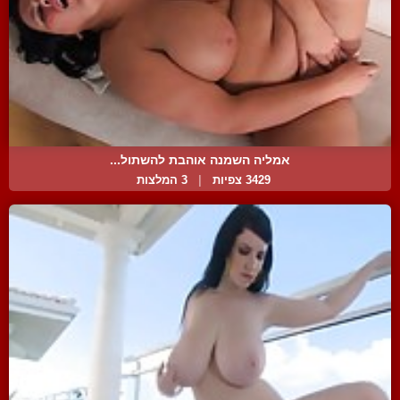
אמליה השמנה אוהבת להשתול...
3429 צפיות
|
3 המלצות