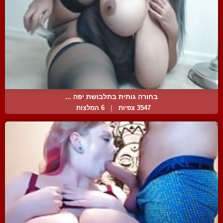
בחורה גותית בתלבושת יפה ...
3547 צפיות
|
6 המלצות