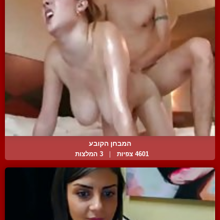
המבחן הקובע
4601 צפיות
|
3 המלצות