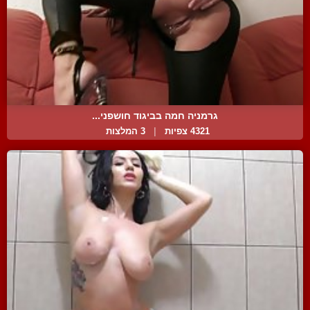
גרמניה חמה בביגוד חושפני...
4321 צפיות
|
3 המלצות