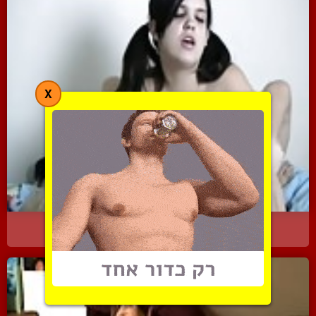
X
טריניטי החמודה נותנת לבו...
3195 צפיות
|
1 המלצות