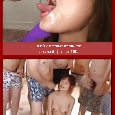
היא אוהבת שגומרים עליה ה...
2451 צפיות
|
0 המלצות