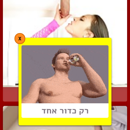
X
פצצה מהחלומות הרטובים בי...
2257 צפיות
|
0 המלצות