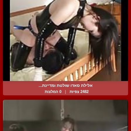
אלילת סאדו שולטת ומדיינת...
2482 צפיות
|
0 המלצות