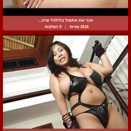
זוכר את אתמול בלילה? שיח...
2616 צפיות
|
0 המלצות