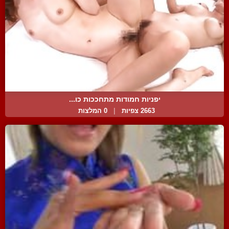
יפניות חמודות מתחככות כו...
2663 צפיות
|
0 המלצות