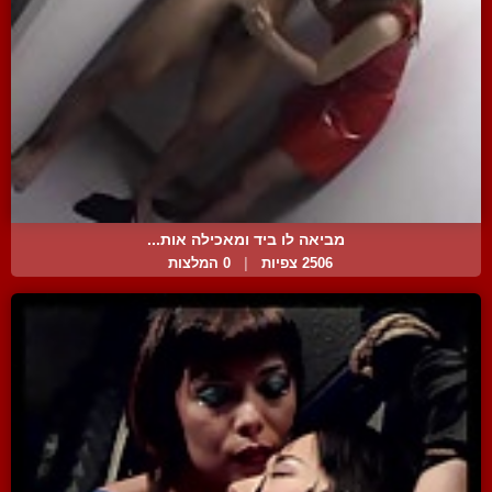
מביאה לו ביד ומאכילה אות...
2506 צפיות
|
0 המלצות