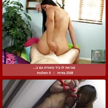
מביאה לו ביד ונעזרת גם ב...
2168 צפיות
|
0 המלצות