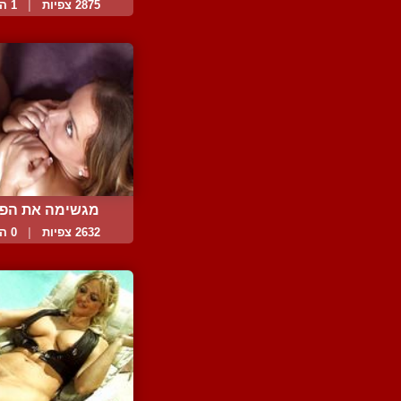
2875 צפיות
|
1 המלצות
מגשימה את הפנ
הרטובה...
2632 צפיות
|
0 המלצות