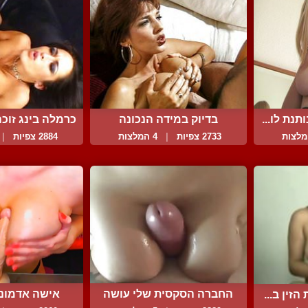
נת לו...
בדיוק במידה הנכונה
כרמלה בינג זוכה
2733 צפיות
|
4 המלצות
2884 צפיות
|
החברה הסקסית שלי עושה
אישה אדמונ
זין ב...