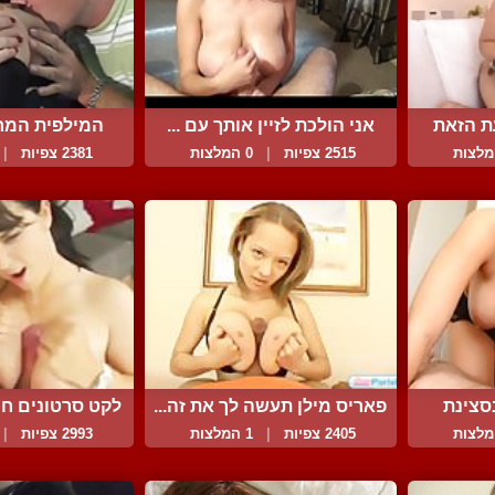
ת הזאת
אני הולכת לזיין אותך עם ...
המילפית המר
קוק..
2515 צפיות
|
0 המלצות
2381 צפיות
|
סצינת
פאריס מילן תעשה לך את זה...
לקט סרטונים חמי
2405 צפיות
|
1 המלצות
2993 צפיות
|