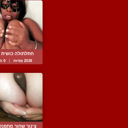
חתלתולה כושית 
אותו...
2038 צפיות
|
0 המלצות
צינור שחור מתפנק